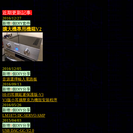
近期更新記事:
2016/12/27
新增
1
個
DIY套件
擴大機專用機箱V2
2016/12/05
新增
1
個
DIY分享
音源選擇輸入電路板
2016/09/13
新增
1
個
DIY分享
HI-FI耳擴延遲保護版-V3
V3版小耳擴壓克力機殼安裝程序
2016/05/26
新增
1
個
DIY分享
LM1875 DC-SERVO AMP
2015/04/03
新增
1
個
DIY分享
USB DAC-GC-V2.0