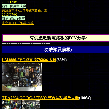
2014/12/05
新增
1
個募集成功
喬治查爾斯-
三吋傳輸式音箱計畫
2013/07/02
新增
1
個
DIY分享
真空管+FET的A類耳擴
有供應廠製電路板的DIY分享:
======================
功放類及前級:
======================
LM3886-SVO純直流功率放大器
(68W)
TDA7294-GC DC-SERVO
整合型功率放大器
(100W)