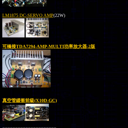
LM1875 DC-SERVO AMP
(22W)
可橋接
TDA7294-AMP-MULTI
功率放大器
-2版
真空管緩衝前級
(X10D-GC)