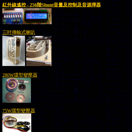
紅外線遙控
- 256
階
Shunt
音量及控制及音源擇器
三吋傳輸式喇叭
280W環型變壓器
75W環型變壓器