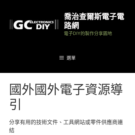
跳
至
喬治查爾斯電子電
主
路網
要
電子DIY的製作分享園地
內
容
選單
國外國外電子資源導
引
分享有用的技術文件、工具網站或零件供應商連
結