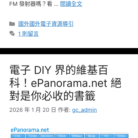
FM 發射器嗎？看 …
閱讀全文
分
國外國外電子資源導引
類
1 則留言
電子 DIY 界的維基百
科！ePanorama.net 絕
對是你必收的書籤
2026 年 1 月 20 日
作者:
gc_admin