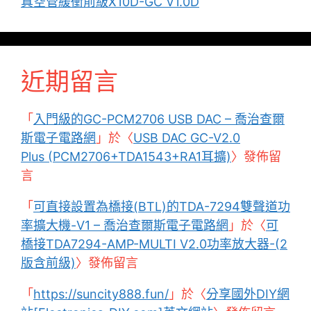
真空管緩衝前級X10D-GC V1.0D
近期留言
「
入門級的GC-PCM2706 USB DAC – 喬治查爾
斯電子電路網
」於〈
USB DAC GC-V2.0
Plus (PCM2706+TDA1543+RA1耳擴)
〉發佈留
言
「
可直接設置為橋接(BTL)的TDA-7294雙聲道功
率擴大機-V1 – 喬治查爾斯電子電路網
」於〈
可
橋接TDA7294-AMP-MULTI V2.0功率放大器-(2
版含前級)
〉發佈留言
「
https://suncity888.fun/
」於〈
分享國外DIY網