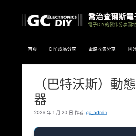
跳
至
喬治查爾斯電
主
電子DIY的製作分享園
要
內
容
首頁
DIY 成品分享
電路收集分享
國
（巴特沃斯）動態
器
2026 年 1 月 20 日
作者:
gc_admin