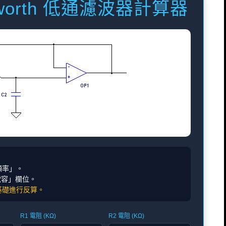
tterworth 低通濾波器計算器
止頻率」。
「電容」欄位。
) 為基礎進行反算。
R1 電阻 (KΩ)
R2 電阻 (KΩ)