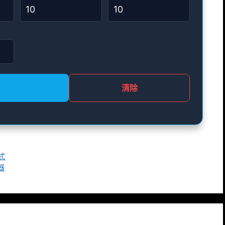
清除
式
算器