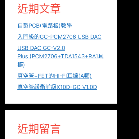
近期文章
自製PCB(電路板)教學
入門級的GC-PCM2706 USB DAC
USB DAC GC-V2.0
Plus (PCM2706+TDA1543+RA1耳
擴)
真空管+FET的HI-FI耳擴(A類)
真空管緩衝前級X10D-GC V1.0D
近期留言