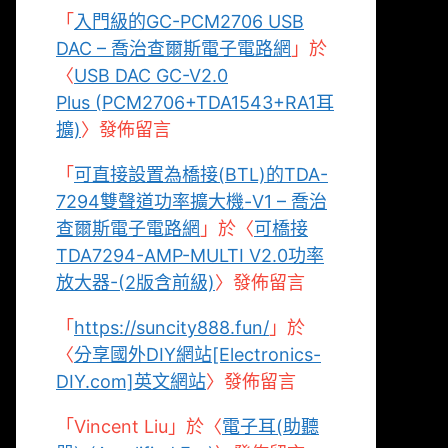
「
入門級的GC-PCM2706 USB
DAC – 喬治查爾斯電子電路網
」於
〈
USB DAC GC-V2.0
Plus (PCM2706+TDA1543+RA1耳
擴)
〉發佈留言
「
可直接設置為橋接(BTL)的TDA-
7294雙聲道功率擴大機-V1 – 喬治
查爾斯電子電路網
」於〈
可橋接
TDA7294-AMP-MULTI V2.0功率
放大器-(2版含前級)
〉發佈留言
「
https://suncity888.fun/
」於
〈
分享國外DIY網站[Electronics-
DIY.com]英文網站
〉發佈留言
「
Vincent Liu
」於〈
電子耳(助聽