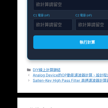
C1 電容 (nF)
C2 電容 (nF)
執行計算
分
DIY線上計算鏈結
類
Analog Device的OP動能濾波器計算、設計程
Sallen-Key High Pass Filter 高通濾波器計