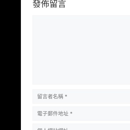
發佈留言
留
言
留
言
者
電
名
子
稱
郵
個