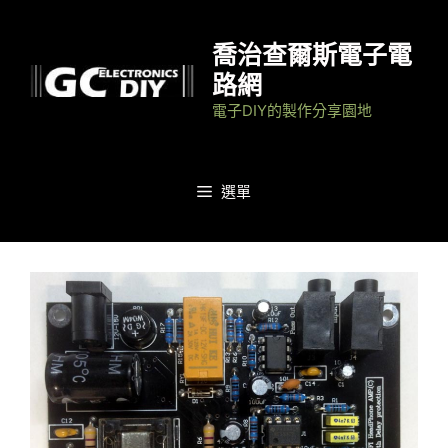
跳
至
喬治查爾斯電子電
主
路網
要
電子DIY的製作分享園地
內
容
選單