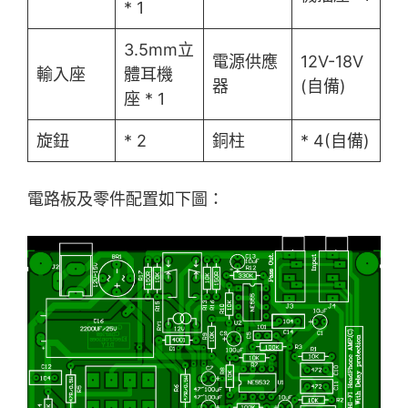
* 1
3.5mm立
電源供應
12V-18V
輸入座
體耳機
器
(自備)
座 * 1
旋鈕
* 2
銅柱
* 4(自備)
電路板及零件配置如下圖：