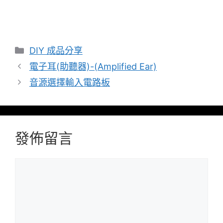
分
DIY 成品分享
類
電子耳(助聽器)-(Amplified Ear)
音源選擇輸入電路板
發佈留言
留
言