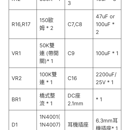
3
47uF or
150歐
R16,R17
C7,C8
100uF *
姆 * 2
2
50K雙
VR1
連 (帶開
C9
100uF * 1
關)* 1
100K雙
2200uF/
VR2
C16
連 * 1
25V * 1
橋式整
DC座
BR1
* 1
流 * 1
2.1mm
1N4001(
6.3mm耳
D1
1N4007)
耳機插座
機插座* 1