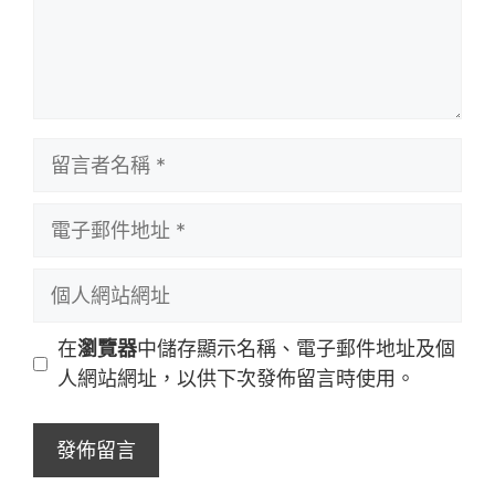
留
言
者
電
名
子
稱
郵
個
件
人
地
網
在
瀏覽器
中儲存顯示名稱、電子郵件地址及個
址
站
人網站網址，以供下次發佈留言時使用。
網
址