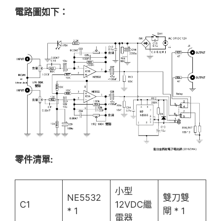
電
路
圖如下：
零件清單:
小型
NE5532
雙刀雙
C1
12VDC繼
* 1
閘 * 1
電器