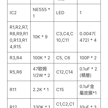
NE555 *
IC2
LED
1
1
R1,R2,R7,
R8,R9,R1
C3,C4,C
0.0047(
10K * 9
0,R13,R1
10,C11
472) * 4
4,R15
R3,R4
100K * 2
C5, C6
100P * 2
47歐姆
0.1uF * 2
R5,R6
C12,C14
1/2W * 2
(積層)
0.1uF金
R11
2.2K * 1
C15
屬皮膜*1
C1,C2,C1
R12
330K * 1
10uF * 3