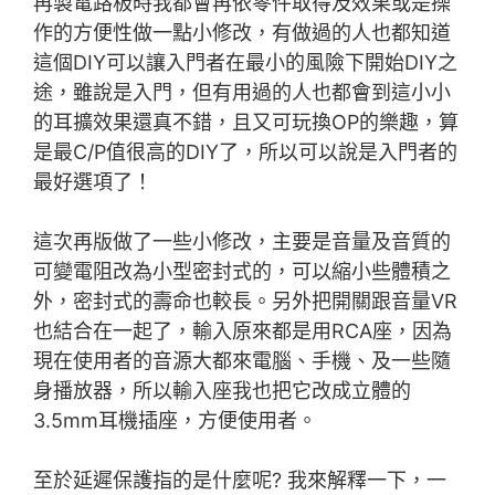
再製電路板時我都會再依零件取得及效果或是操
作的方便性做一點小修改，有做過的人也都知道
這個DIY可以讓入門者在最小的風險下開始DIY之
途，雖說是入門，但有用過的人也都會到這小小
的耳擴效果還真不錯，且又可玩換OP的樂趣，算
是最C/P值很高的DIY了，所以可以說是入門者的
最好選項了！
這次再版做了一些小修改，主要是音量及音質的
可變電阻改為小型密封式的，可以縮小些體積之
外，密封式的壽命也較長。另外把開關跟音量VR
也結合在一起了，輸入原來都是用RCA座，因為
現在使用者的音源大都來電腦、手機、及一些隨
身播放器，所以輸入座我也把它改成立體的
3.5mm耳機插座，方便使用者。
至於延遲保護指的是什麼呢? 我來解釋一下，一