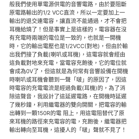
般我們使用單電源供電的音響電路，由於要阻斷
原電路輸出的1/2 VCC直流，所以一定要加上一
輸出的退交連電容，讓直流不能通過，才不會把
耳機給燒了！但是事實上是這樣的，電容器在沒
有充電時兩端的電位是一致的，也就是一開機
時，它的輸出電壓也是1/2VCC(對地)，但由於輸
出我們接了負載(喇叭或耳機)，這電容就會經由
這負載對地來充電，當電容充飽後，它的電位就
會成為0V了，但這就是為何常有音響設備在開機
時喇叭或耳機會聽到一聲「啵」的原因了，因這
時電容的充電電流是經過負載(耳機)的，為了消
除這聲音，我設計了這延遲電路，在開機時延遲
了幾秒鐘，利用繼電器的雙向開關，把電容的輸
出轉到一顆150R的電 阻上，用這電阻替代了原
來耳機的路徑來充電容的電，充飽後，繼電器把
輸出轉向至耳機，這擾人的「啵」聲就不見了！