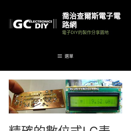
跳
至
喬治查爾斯電子電
主
路網
要
電子DIY的製作分享園地
內
容
選單