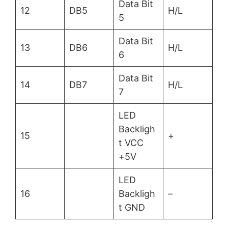
Data Bit
12
DB5
H/L
5
Data Bit
13
DB6
H/L
6
Data Bit
14
DB7
H/L
7
LED
Backligh
15
+
t VCC
+5V
LED
16
Backligh
–
t GND