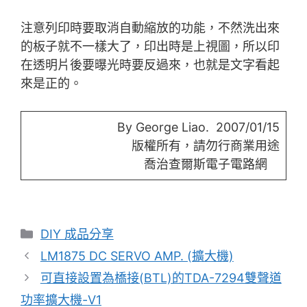
注意列印時要取消自動縮放的功能，不然洗出來
的板子就不一樣大了，印出時是上視圖，所以印
在透明片後要曝光時要反過來，也就是文字看起
來是正的。
By George Liao. 2007/01/15
版權所有，請勿行商業用途
喬治查爾斯電子電路網
分
DIY 成品分享
類
LM1875 DC SERVO AMP. (擴大機)
可直接設置為橋接(BTL)的TDA-7294雙聲道
功率擴大機-V1