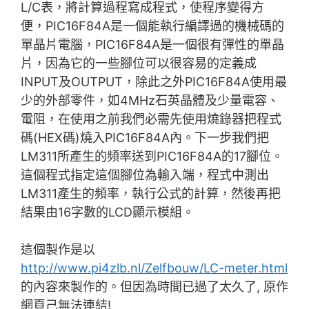
L/C表，將計算過程寫成程式，使程序變得方
便，PIC16F84A是一個能執行編譯過的機械碼的
單晶片電腦，PIC16F84A是一個很有彈性的單晶
片，因為它的一些腳位可以很容易的定義成
INPUT及OUTPUT，除此之外PIC16F84A使用最
少的外部零件，如4MHz石英晶體及少量電容、
電阻，在使用之前我們必需先使用燒錄器把程式
碼(HEX碼)燒入PIC16F84A內。下一步我們把
LM311所產生的頻率送到PIC16F84A的17腳位。
這個程式指定這個腳位為輸入端，程式中測出
LM311產生的頻率，執行公式的計算，然後再把
結果由16字數的LCD顯示模組。
這個製作是以
http://www.pi4zlb.nl/Zelfbouw/LC-meter.html
的內容來製作的。但因為時間已過了太久了, 原作
網頁己無法連結!