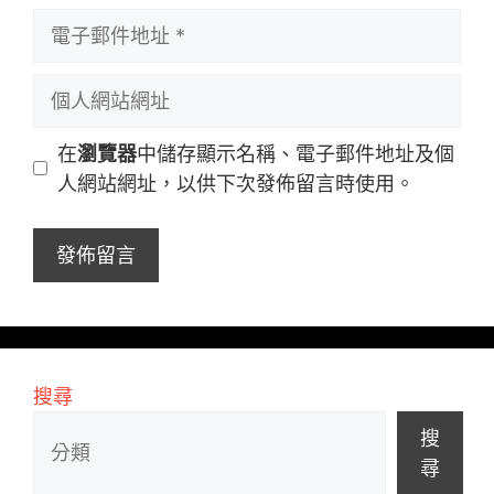
者
電
名
子
稱
郵
個
件
人
地
網
在
瀏覽器
中儲存顯示名稱、電子郵件地址及個
址
站
人網站網址，以供下次發佈留言時使用。
網
址
搜尋
搜
尋