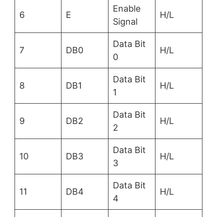
Enable
6
E
H/L
Signal
Data Bit
7
DB0
H/L
0
Data Bit
8
DB1
H/L
1
Data Bit
9
DB2
H/L
2
Data Bit
10
DB3
H/L
3
Data Bit
11
DB4
H/L
4