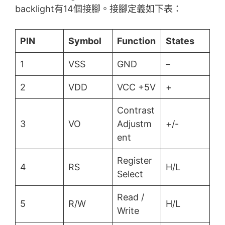
backlight有14個接腳。接腳定義如下表：
PIN
Symbol
Function
States
1
VSS
GND
–
2
VDD
VCC +5V
+
Contrast
3
VO
Adjustm
+/-
ent
Register
4
RS
H/L
Select
Read /
5
R/W
H/L
Write