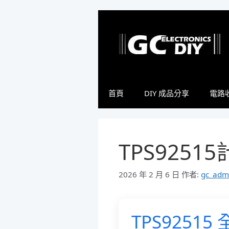
跳
至
主
要
內
容
首頁
DIY 成品分享
電路
TPS925
2026 年 2 月 6 日
作者:
gc_adm
TPS9251