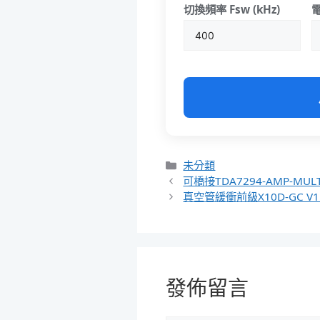
切換頻率 Fsw (kHz)
電
分
未分類
類
可橋接TDA7294-AMP-MUL
真空管緩衝前級X10D-GC V1
發佈留言