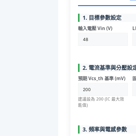
1. 目標參數設定
輸入電壓 Vin (V)
L
2. 電流基準與分壓設
預期 Vcs_th 基準 (mV)
固
建議設為 200 (IC 最大效
能值)
3. 頻率與電感參數