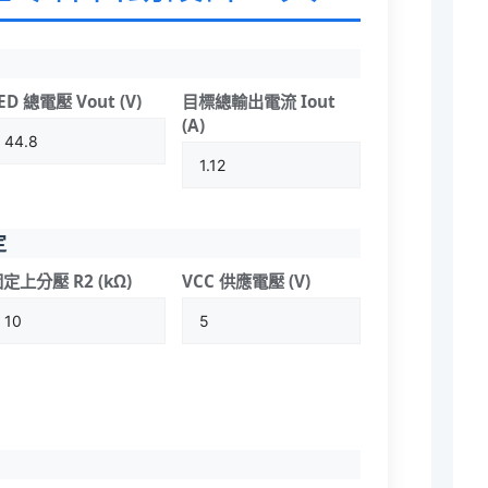
ED 總電壓 Vout (V)
目標總輸出電流 Iout
(A)
定
定上分壓 R2 (kΩ)
VCC 供應電壓 (V)