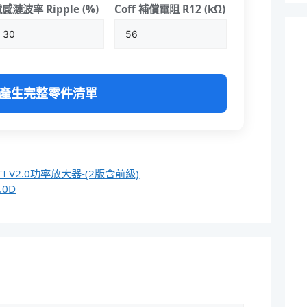
感漣波率 Ripple (%)
Coff 補償電阻 R12 (kΩ)
產生完整零件清單
TI V2.0功率放大器-(2版含前級)
.0D