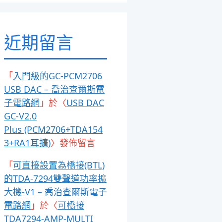
近期留言
「
入門級的GC-PCM2706
USB DAC – 喬治查爾斯電
子電路網
」於〈
USB DAC
GC-V2.0
Plus (PCM2706+TDA154
3+RA1耳擴)
〉發佈留言
「
可直接設置為橋接(BTL)
的TDA-7294雙聲道功率擴
大機-V1 – 喬治查爾斯電子
電路網
」於〈
可橋接
TDA7294-AMP-MULTI