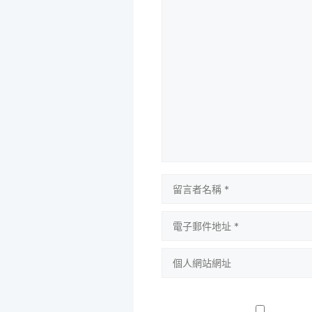
留
言
留
言
者
電
名
子
稱
郵
個
件
人
地
網
址
站