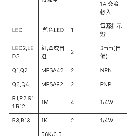
1A 交流
輸入
電源指示
LED
藍色LED
1
燈
LED2,LE
紅,黃或自
3mm(自
2
D3
選
備)
Q1,Q2
MPSA42
2
NPN
Q3,Q4
MPSA92
2
PNP
R1,R2,R1
1M
4
1/4W
1,R12
R3,R13
1K
2
1/4W
56K/0.5