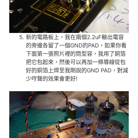
新的電路板上，我在兩個2.2uF輸出電容
的旁邊各留了一個GND的PAD，如果你看
下面第一張照片裡的筒型容，我用了銅箔
把它包起來，然後可以再加一條導線從包
好的銅箔上焊至我剛說的GND PAD，對減
少哼聲的效果會更好!