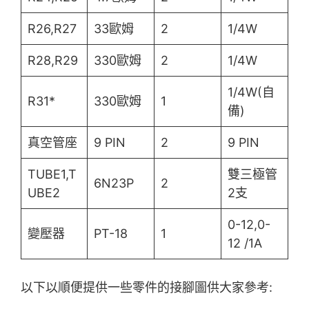
R26,R27
33歐姆
2
1/4W
R28,R29
330歐姆
2
1/4W
1/4W(自
R31*
330歐姆
1
備)
真空管座
9 PIN
2
9 PIN
TUBE1,T
雙三極管
6N23P
2
UBE2
2支
0-12,0-
變壓器
PT-18
1
12 /1A
以下以順便提供一些零件的接腳圖供大家參考: