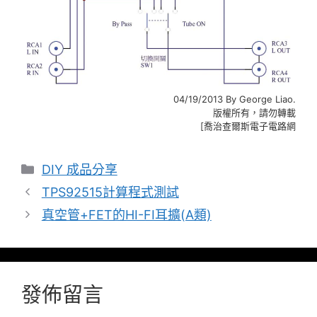
04/19/2013 By George Liao.
版權所有，請勿轉載
[喬治查爾斯電子電路網
分
DIY 成品分享
類
TPS92515計算程式測試
真空管+FET的HI-FI耳擴(A類)
發佈留言