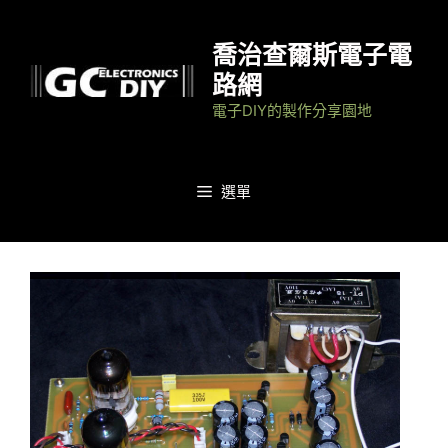
跳
至
喬治查爾斯電子電
主
路網
要
電子DIY的製作分享園地
內
容
選單