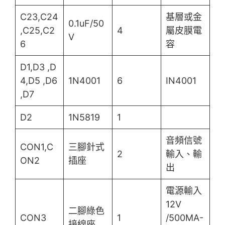
C23,C24
基層或金
0.1uF/50
,C25,C2
4
屬皮膜電
V
6
容
D1,D3 ,D
4,D5 ,D6
1N4001
6
IN4001
,D7
D2
1N5819
1
音頻信號
CON1,C
三腳針式
2
輸入、輸
ON2
插座
出
電源輸入
12V
二腳綠色
CON3
1
/500MA-
接線座