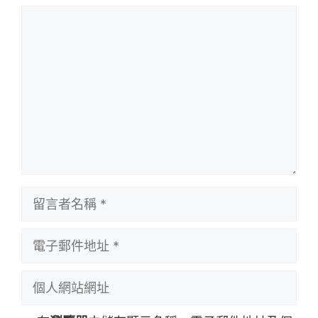
留
言
留
言
者
電
名
子
稱
郵
個
件
人
地
網