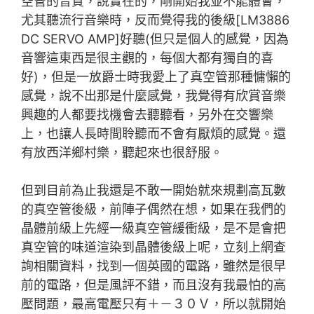
空管的音質，說實在的，剛開始我並不能體會，
尤其聽流行音樂時，反而覺得我的後級[LM3886
DC SERVO AMP]好聽(但只是個人的感覺，因為
音響這東西是很主觀的，每個大都有獨自的喜
好)，但是一放爵士時我愛上了真空管那種慵懶的
感覺，說不出那是什麼感覺，我覺得有欣賞音樂
興趣的人都要找機會去聽聽看，另外在交響樂
上，也讓人長時間聆聽而不會有厭煩的感覺。還
有放西洋鄉村樂，聽起來也很舒服。
但到目前為止我還是不敢一開始就來規劃高瓦數
的真空管後級，前陣子偶然在想，如果在我們的
晶體前級上先經一級真空管緩衝級，是不是會把
真空管的味道渲染到晶體後級上呢，立刻上網查
詢相關資料，找到一個英國的電路，雖然是很早
前的電路，但是風評不錯，而且沒有我最怕的高
壓問題，最高電壓只有＋－３０Ｖ，所以就開始