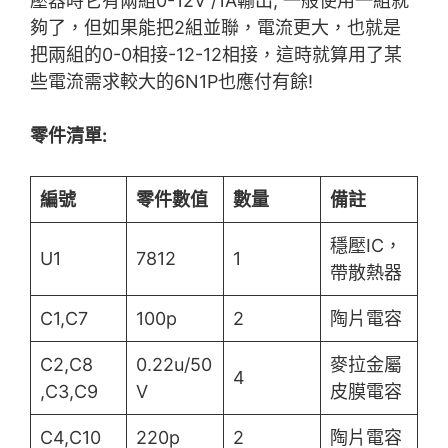
壓器時它有兩組0-12V /1A輸出, 一般使用一組就
夠了，但如果能把2組並聯，電流更大，也就是
把兩組的0-0相接-12-12相接，這時就算用了某
些電流需求較大的6N1P也應付有餘!
零件清單:
編號
零件數值
數量
備註
穩壓IC，
U1
7812
1
帶散熱器
C1,C7
100p
2
陶片電容
C2,C8
0.22u/50
麥拉金屬
4
,C3,C9
V
皮膜電容
C4,C10
220p
2
陶片電容