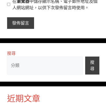
在
瀏覽器
中儲存顯示名稱、電子郵件地址及個
址
站
人網站網址，以供下次發佈留言時使用。
網
址
搜尋
搜
尋
近期文章