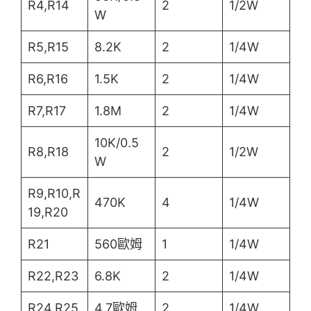
R4,R14
2
1/2W
W
R5,R15
8.2K
2
1/4W
R6,R16
1.5K
2
1/4W
R7,R17
1.8M
2
1/4W
10K/0.5
R8,R18
2
1/2W
W
R9,R10,R
470K
4
1/4W
19,R20
R21
560歐姆
1
1/4W
R22,R23
6.8K
2
1/4W
R24,R25
4.7歐姆
2
1/4W