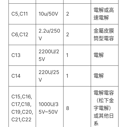
電解或高
C5,C11
10u/50V
2
速電解
2.2u/250
金屬皮膜
C6,C12
2
V
筒型電容
2200U/2
C13
1
電解
5V
220U/25
C14
1
電解
V
電解電容
C15,C16,
（松下金
C17,C18,
1000U/3
8
字電解）
C19,C20,
5V~50V
或其他日
C21,C22
系