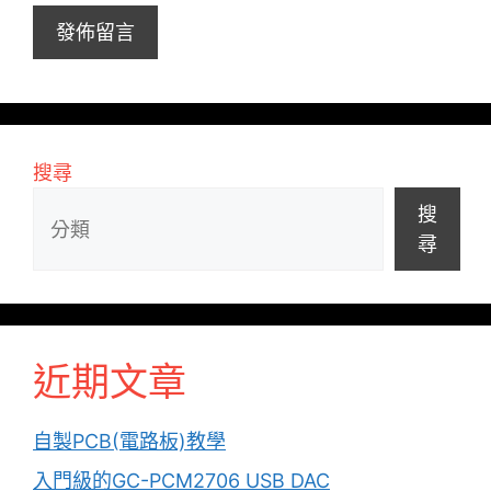
址
搜尋
搜
尋
近期文章
自製PCB(電路板)教學
入門級的GC-PCM2706 USB DAC