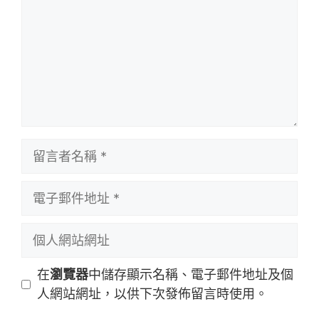
留
言
者
電
名
子
稱
郵
個
件
人
地
網
在
瀏覽器
中儲存顯示名稱、電子郵件地址及個
址
站
人網站網址，以供下次發佈留言時使用。
網