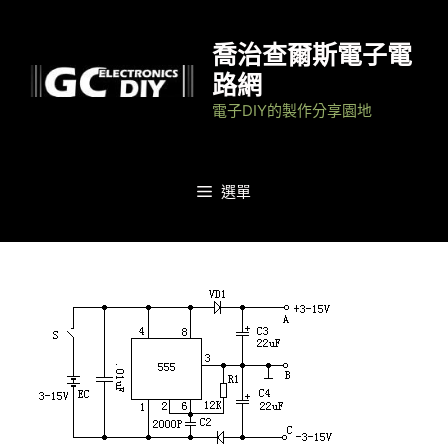
跳
至
喬治查爾斯電子電
主
路網
要
電子DIY的製作分享園地
內
容
選單