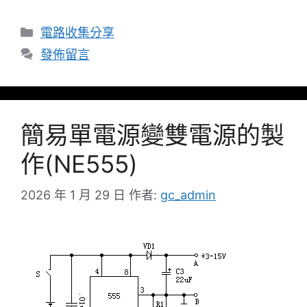
分
電路收集分享
類
發佈留言
簡易單電源變雙電源的製
作(NE555)
2026 年 1 月 29 日
作者:
gc_admin