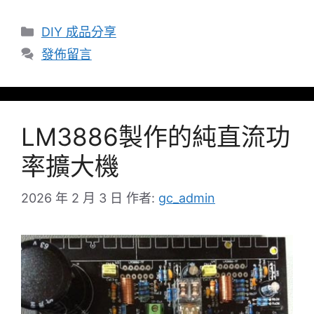
分
DIY 成品分享
類
發佈留言
LM3886製作的純直流功
率擴大機
2026 年 2 月 3 日
作者:
gc_admin