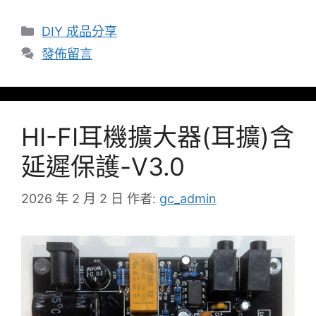
分
DIY 成品分享
類
發佈留言
HI-FI耳機擴大器(耳擴)含
延遲保護-V3.0
2026 年 2 月 2 日
作者:
gc_admin