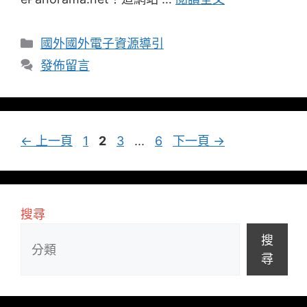
分
國外國外電子資源導引
類
發佈留言
頁
頁
頁
頁
←
上一頁
1
2
3
...
6
下一頁
→
面
面
面
面
搜尋
搜
尋