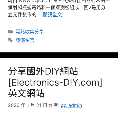
轉自:www.dzjs.com 電容式接近控制器通常由一
個射頻振盪電路和一個探測板組成。圖2是用分
立元件製作的 …
閱讀全文
分
電路收集分享
類
發佈留言
分享國外DIY網站
[Electronics-DIY.com]
英文網站
2026 年 1 月 21 日
作者:
gc_admin