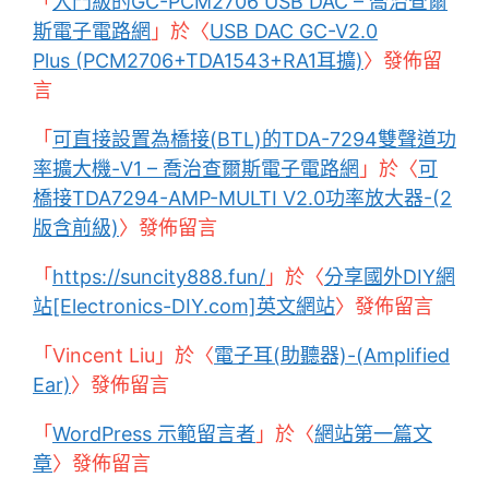
「
入門級的GC-PCM2706 USB DAC – 喬治查爾
斯電子電路網
」於〈
USB DAC GC-V2.0
Plus (PCM2706+TDA1543+RA1耳擴)
〉發佈留
言
「
可直接設置為橋接(BTL)的TDA-7294雙聲道功
率擴大機-V1 – 喬治查爾斯電子電路網
」於〈
可
橋接TDA7294-AMP-MULTI V2.0功率放大器-(2
版含前級)
〉發佈留言
「
https://suncity888.fun/
」於〈
分享國外DIY網
站[Electronics-DIY.com]英文網站
〉發佈留言
「
Vincent Liu
」於〈
電子耳(助聽器)-(Amplified
Ear)
〉發佈留言
「
WordPress 示範留言者
」於〈
網站第一篇文
章
〉發佈留言