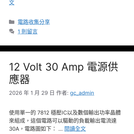
文
分
電路收集分享
類
1 則留言
12 Volt 30 Amp 電源供
應器
2026 年 1 月 29 日
作者:
gc_admin
使用單一的 7812 穩壓IC以及數個輸出功率晶體
來組成，這個電路可以驅動的負載輸出電流達
30A，電路圖如下： …
閱讀全文