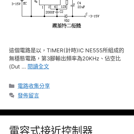
這個電路是以，TIMER(計時)IC NE555所組成的
無穩態電路，第3腳輸出頻率為20KHz、佔空比
(Dut …
閱讀全文
分
電路收集分享
類
發佈留言
電容式接近控制器