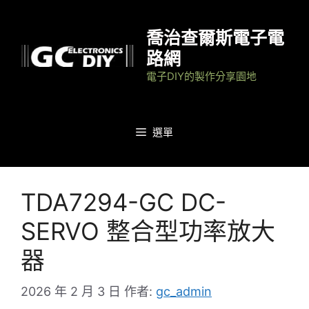
跳
至
喬治查爾斯電子電
主
路網
要
電子DIY的製作分享園地
內
容
選單
TDA7294-GC DC-
SERVO 整合型功率放大
器
2026 年 2 月 3 日
作者:
gc_admin