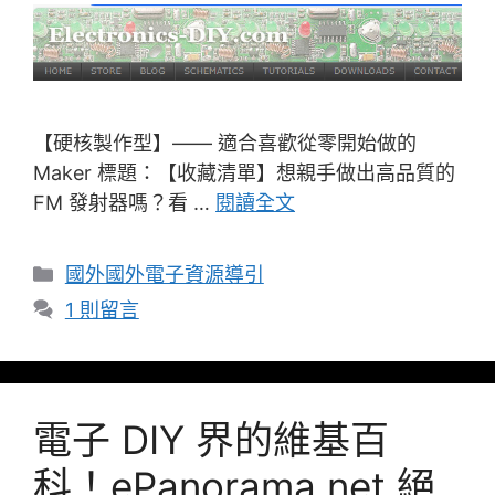
【硬核製作型】—— 適合喜歡從零開始做的
Maker 標題：【收藏清單】想親手做出高品質的
FM 發射器嗎？看 …
閱讀全文
分
國外國外電子資源導引
類
1 則留言
電子 DIY 界的維基百
科！ePanorama.net 絕